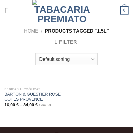
Skip
0
to
content
HOME
/
PRODUCTS TAGGED “1.5L”
FILTER
BEBIDAS ALCOÓLICAS
BARTON & GUESTIER ROSÉ
COTES PROVENCE
16,00
€
–
34,00
€
Com IVA