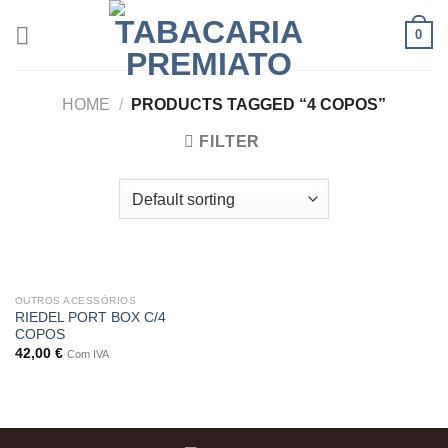
Skip
0
to
content
HOME
/
PRODUCTS TAGGED “4 COPOS”
FILTER
OUTROS ACESSÓRIOS
RIEDEL PORT BOX C/4
COPOS
42,00
€
Com IVA