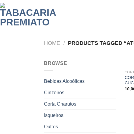
Skip
to
content
HOME
/
PRODUCTS TAGGED “AT
BROWSE
COR
COR
Bebidas Alcoólicas
CUC
10,
Cinzeiros
Corta Charutos
Isqueiros
Outros