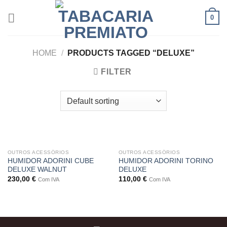
Skip
0
to
content
HOME
/
PRODUCTS TAGGED “DELUXE”
FILTER
OUTROS ACESSÓRIOS
OUTROS ACESSÓRIOS
HUMIDOR ADORINI CUBE
HUMIDOR ADORINI TORINO
DELUXE WALNUT
DELUXE
230,00
€
110,00
€
Com IVA
Com IVA