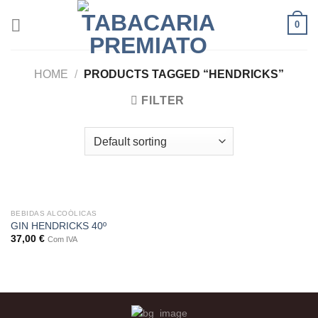
Skip
0
to
content
HOME
/
PRODUCTS TAGGED “HENDRICKS”
FILTER
BEBIDAS ALCOÓLICAS
GIN HENDRICKS 40º
37,00
€
Com IVA