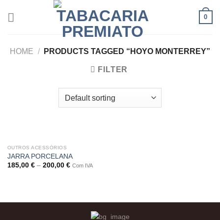
Skip
0
to
content
HOME
/
PRODUCTS TAGGED “HOYO MONTERREY”
FILTER
OUTROS ACESSÓRIOS
JARRA PORCELANA
185,00
€
–
200,00
€
Com IVA