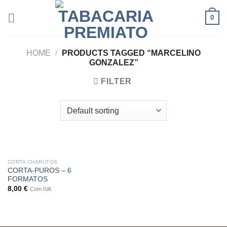
Skip
0
to
content
HOME
/
PRODUCTS TAGGED “MARCELINO
GONZALEZ”
FILTER
CORTA CHARUTOS
CORTA-PUROS – 6
FORMATOS
8,00
€
Com IVA