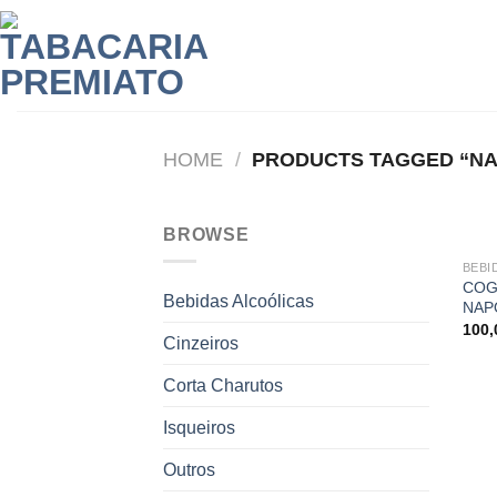
Skip
to
content
HOME
/
PRODUCTS TAGGED “N
BROWSE
BEBI
COG
Bebidas Alcoólicas
NAP
100
Cinzeiros
Corta Charutos
Isqueiros
Outros