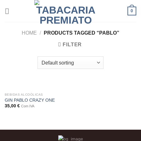
Skip
0
to
content
HOME
/
PRODUCTS TAGGED “PABLO”
FILTER
BEBIDAS ALCOÓLICAS
GIN PABLO CRAZY ONE
35,00
€
Com IVA