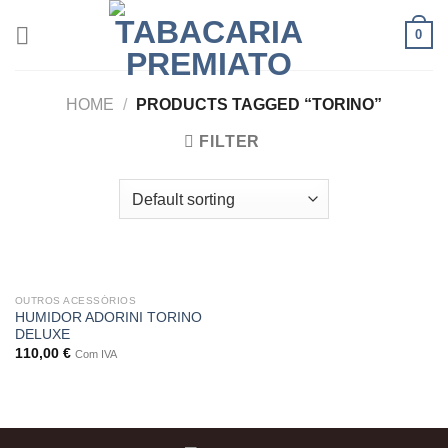
Skip
0
to
content
HOME
/
PRODUCTS TAGGED “TORINO”
FILTER
OUTROS ACESSÓRIOS
HUMIDOR ADORINI TORINO
DELUXE
110,00
€
Com IVA