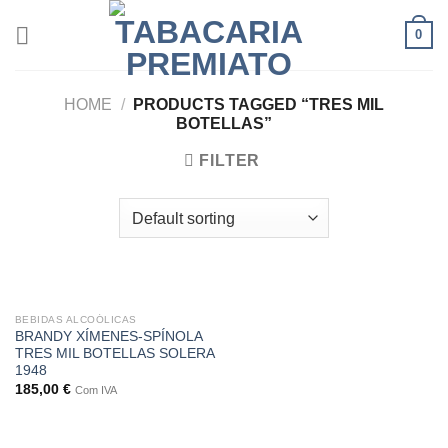
Skip
0
to
content
HOME
/
PRODUCTS TAGGED “TRES MIL
BOTELLAS”
FILTER
OUT OF STOCK
BEBIDAS ALCOÓLICAS
BRANDY XÍMENES-SPÍNOLA
TRES MIL BOTELLAS SOLERA
1948
185,00
€
Com IVA