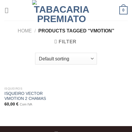
Skip
0
to
content
HOME
/
PRODUCTS TAGGED “VMOTION”
FILTER
ISQUEIROS
ISQUEIRO VECTOR
VMOTION 2 CHAMAS
60,00
€
Com IVA