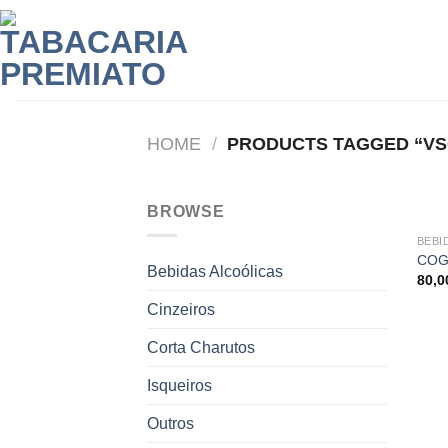
Skip
to
content
HOME
/
PRODUCTS TAGGED “VS
BROWSE
BEBI
COG
Bebidas Alcoólicas
80,
Cinzeiros
Corta Charutos
Isqueiros
Outros