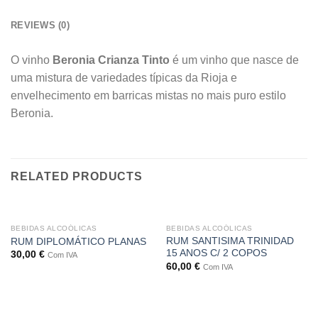
REVIEWS (0)
O vinho
Beronia Crianza Tinto
é um vinho que nasce de
uma mistura de variedades típicas da Rioja e
envelhecimento em barricas mistas no mais puro estilo
Beronia.
RELATED PRODUCTS
OUT OF STOCK
BEBIDAS ALCOÓLICAS
BEBIDAS ALCOÓLICAS
RUM SANTISIMA TRINIDAD
RUM DIPLOMÁTICO PLANAS
15 ANOS C/ 2 COPOS
30,00
€
Com IVA
60,00
€
Com IVA