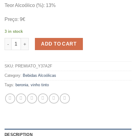
Teor Alcoólico (%): 13%
Preço: 9€
3 in stock
BERONIA CRIANZA TINTO 2021 quantity
ADD TO CART
SKU:
PREMIATO_Y37A2F
Category:
Bebidas Alcoólicas
Tags:
beronia
,
vinho tinto
DESCRIPTION