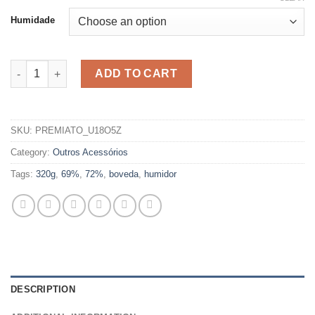
Humidade
BOVEDA 320G quantity
ADD TO CART
SKU:
PREMIATO_U18O5Z
Category:
Outros Acessórios
Tags:
320g
,
69%
,
72%
,
boveda
,
humidor
DESCRIPTION