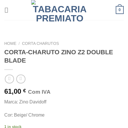
Skip
0
to
content
HOME
/
CORTA CHARUTOS
CORTA-CHARUTO ZINO Z2 DOUBLE
BLADE
61,00
€
Com IVA
Marca: Zino Davidoff
Cor: Beige/ Chrome
1 in stock