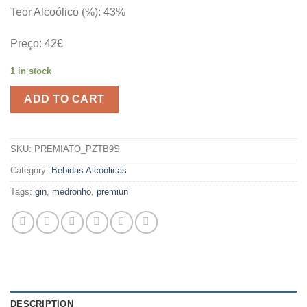
Teor Alcoólico (%): 43%
Preço: 42€
1 in stock
ADD TO CART
SKU:
PREMIATO_PZTB9S
Category:
Bebidas Alcoólicas
Tags:
gin
,
medronho
,
premiun
DESCRIPTION