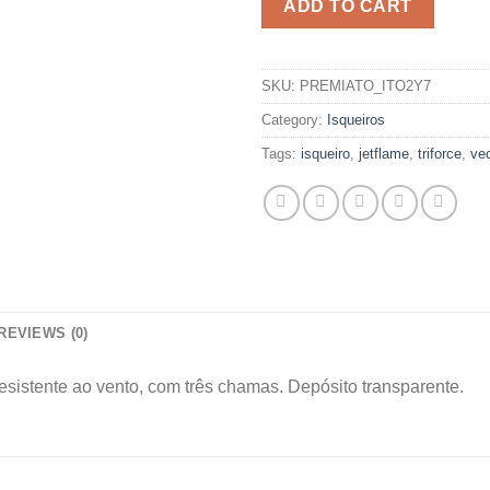
ADD TO CART
SKU:
PREMIATO_ITO2Y7
Category:
Isqueiros
Tags:
isqueiro
,
jetflame
,
triforce
,
vec
REVIEWS (0)
 resistente ao vento, com três chamas. Depósito transparente.