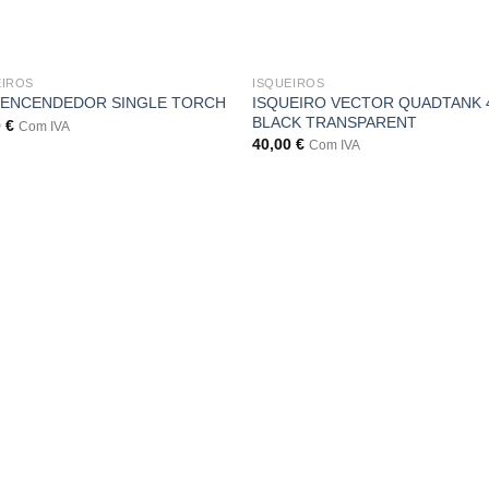
EIROS
ISQUEIROS
ISQUEIRO VECTOR QUADTANK 
 ENCENDEDOR SINGLE TORCH
BLACK TRANSPARENT
0
€
Com IVA
40,00
€
Com IVA