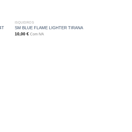
ISQUEIROS
4T
SM BLUE FLAME LIGHTER TIRANA
10,00
€
Com IVA
ISQUEIROS
ISQUEIRO VECTOR
CHAMAS
60,00
€
Com IVA