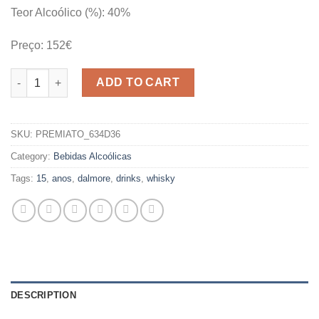
Teor Alcoólico (%): 40%
Preço: 152€
WHISKY THE DALMORE 15 ANOS quantity
ADD TO CART
SKU:
PREMIATO_634D36
Category:
Bebidas Alcoólicas
Tags:
15
,
anos
,
dalmore
,
drinks
,
whisky
DESCRIPTION