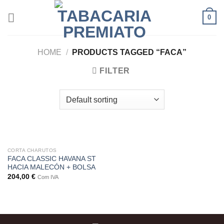
Skip
0
to
content
HOME
/
PRODUCTS TAGGED “FACA”
FILTER
CORTA CHARUTOS
FACA CLASSIC HAVANA ST
HACIA MALECÓN + BOLSA
204,00
€
Com IVA