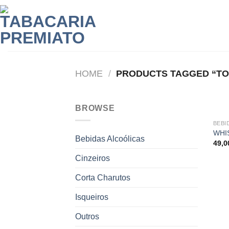
Skip
to
content
HOME
/
PRODUCTS TAGGED “TO
BROWSE
BEBI
WHI
Bebidas Alcoólicas
49,
Cinzeiros
Corta Charutos
Isqueiros
Outros