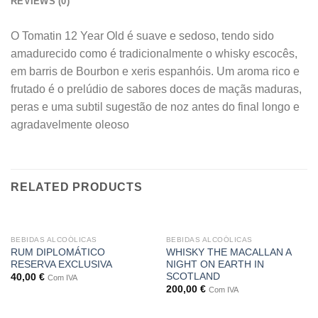
REVIEWS (0)
O Tomatin 12 Year Old é suave e sedoso, tendo sido
amadurecido como é tradicionalmente o whisky escocês,
em barris de Bourbon e xeris espanhóis. Um aroma rico e
frutado é o prelúdio de sabores doces de maçãs maduras,
peras e uma subtil sugestão de noz antes do final longo e
agradavelmente oleoso
RELATED PRODUCTS
BEBIDAS ALCOÓLICAS
BEBIDAS ALCOÓLICAS
RUM DIPLOMÁTICO
WHISKY THE MACALLAN A
RESERVA EXCLUSIVA
NIGHT ON EARTH IN
SCOTLAND
40,00
€
Com IVA
200,00
€
Com IVA