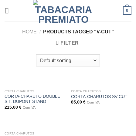
Skip
0
to
content
HOME
/
PRODUCTS TAGGED “V-CUT”
FILTER
CORTA CHARUTOS
CORTA CHARUTOS
CORTA-CHARUTO DOUBLE
CORTA-CHARUTOS SV-CUT
S.T. DUPONT STAND
85,00
€
Com IVA
215,00
€
Com IVA
CORTA CHARUTOS