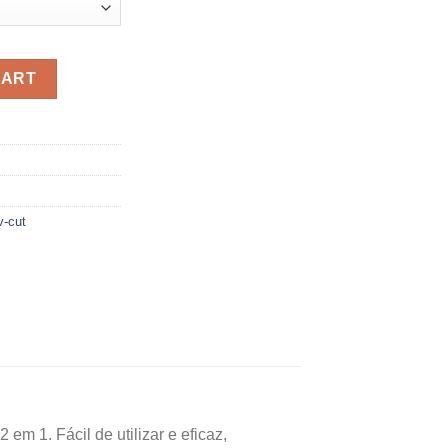
ntity
CART
v-cut
 1. Fácil de utilizar e eficaz,