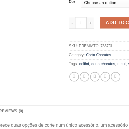
Cor
CORTA-CHARUTOS SV-CUT qua
ADD TO 
SKU:
PREMIATO_7887DI
Category:
Corta Charutos
Tags:
colibri
,
corta-charutos
,
s-cut
,
REVIEWS (0)
 duas opções de corte num único acessório, um acessório 2 em