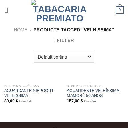
Skip
0
to
content
HOME
/
PRODUCTS TAGGED “VELHISSIMA”
FILTER
BEBIDAS ALCOÓLICAS
BEBIDAS ALCOÓLICAS
AGUARDANTE NIEPOORT
AGUARDENTE VELHÍSSIMA
VELHISSIMA
MAMORÉ 50 ANOS
89,00
€
157,00
€
Com IVA
Com IVA