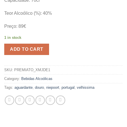
Capacidade: 70cl
Teor Alcoólico (%): 40%
Preço: 89€
1 in stock
ADD TO CART
SKU:
PREMIATO_XMJDE1
Category:
Bebidas Alcoólicas
Tags:
aguardante
,
douro
,
niepoort
,
portugal
,
velhissima