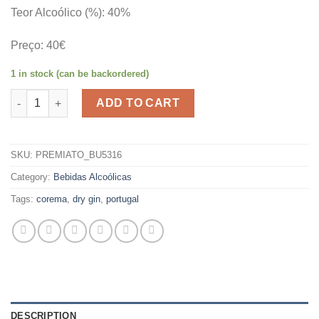
Teor Alcoólico (%): 40%
Preço: 40€
1 in stock (can be backordered)
COREMA DRY GIN quantity
ADD TO CART
SKU:
PREMIATO_BU5316
Category:
Bebidas Alcoólicas
Tags:
corema
,
dry gin
,
portugal
DESCRIPTION