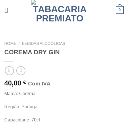
Skip
0
to
content
HOME
/
BEBIDAS ALCOÓLICAS
COREMA DRY GIN
40,00
€
Com IVA
Marca: Corema
Região: Portugal
Capacidade: 70cl