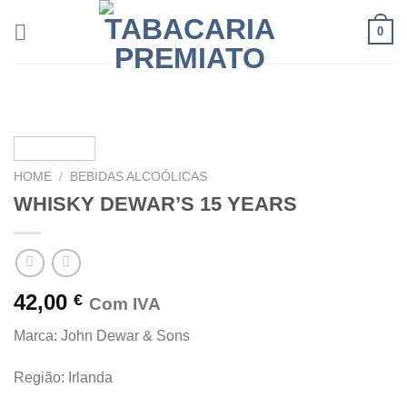
Skip
0
to
content
HOME
/
BEBIDAS ALCOÓLICAS
WHISKY DEWAR’S 15 YEARS
42,00
€
Com IVA
Marca: John Dewar & Sons
Região: Irlanda