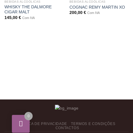
BEBIDAS ALCOÓLICAS
BEBIDAS ALCOÓLICAS
WHISKY THE DALMORE
COGNAC REMY MARTIN XO
CIGAR MALT
200,00
€
Com IVA
145,00
€
Com IVA
0
POLÍTICA DE PRIVACIDADE
TERMOS E CONDIÇÕES
CONTACTOS