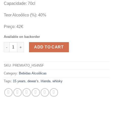
Capacidade: 70cl
Teor Alcoólico (%): 40%
Preço: 42€
Available on backorder
WHISKY DEWAR’S 15 YEARS quantity
ADD TO CART
SKU:
PREMIATO_HS4N5F
Category:
Bebidas Alcoólicas
Tags:
15 years
,
dewar’s
,
Irlanda
,
whisky