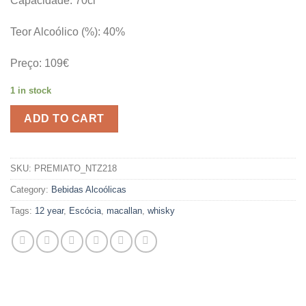
Capacidade: 70cl
Teor Alcoólico (%): 40%
Preço: 109€
1 in stock
ADD TO CART
SKU:
PREMIATO_NTZ218
Category:
Bebidas Alcoólicas
Tags:
12 year
,
Escócia
,
macallan
,
whisky