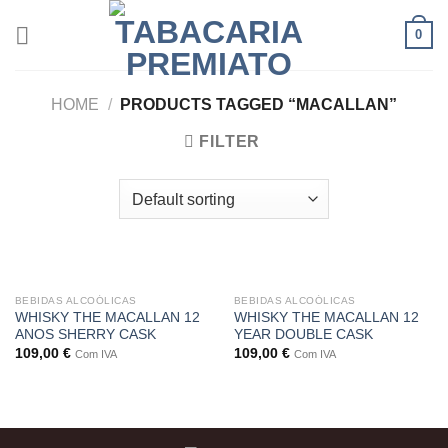
Skip
0
to
content
HOME
/
PRODUCTS TAGGED “MACALLAN”
FILTER
BEBIDAS ALCOÓLICAS
BEBIDAS ALCOÓLICAS
WHISKY THE MACALLAN 12
WHISKY THE MACALLAN 12
ANOS SHERRY CASK
YEAR DOUBLE CASK
109,00
€
109,00
€
Com IVA
Com IVA